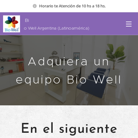
Horario te Atención de 10 hs a 18 hs.
Bi
o Well Argentina (Latinoamérica)
Adquiera un
equipo Bio Well
En el siguiente