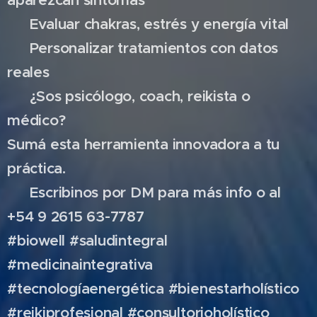
🔹 Evaluar chakras, estrés y energía vital
🔹 Personalizar tratamientos con datos
reales
📲 ¿Sos psicólogo, coach, reikista o
médico?
Sumá esta herramienta innovadora a tu
práctica.
📩 Escribinos por DM para más info o al
+54 9 2615 63-7787
#biowell #saludintegral
#medicinaintegrativa
#tecnologíaenergética #bienestarholístico
#reikiprofesional #consultorioholístico