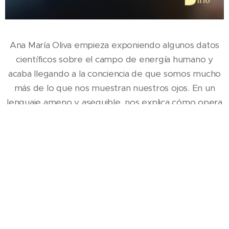
Ana María Oliva empieza exponiendo algunos datos
científicos sobre el campo de energía humano y
acaba llegando a la conciencia de que somos mucho
más de lo que nos muestran nuestros ojos. En un
lenguaje ameno y asequible, nos explica cómo opera
la tecnología GDV, una tecnología que permite ver el
campo de energía humano y analizarlo, aportando así
una valiosa información sobre el estado de salud
psicofisiológica de la persona. La autora nos muestra
cómo este campo de energía es algo totalmente
dinámico, que se modifica en función de cómo
percibimos la vida y de cómo la vivimos. Nos muestra
el efecto positivo o devastador de un solo